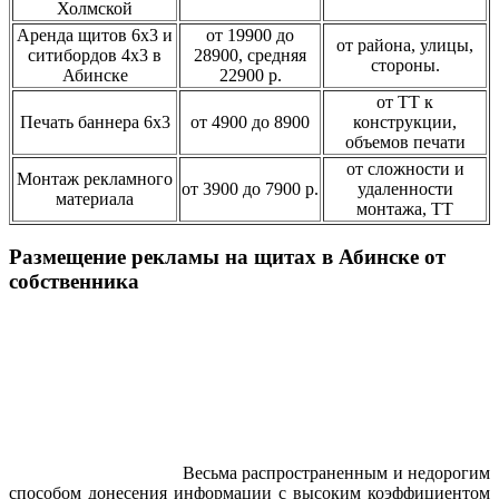
Холмской
Аренда щитов 6х3 и
от 19900 до
от района, улицы,
ситибордов 4х3 в
28900, средняя
стороны.
Абинске
22900 р.
от ТТ к
Печать баннера 6х3
от 4900 до 8900
конструкции,
объемов печати
от сложности и
Монтаж рекламного
от 3900 до 7900 р.
удаленности
материала
монтажа, ТТ
Размещение рекламы на щитах в Абинске от
собственника
Весьма распространенным и недорогим
способом донесения информации с высоким коэффициентом