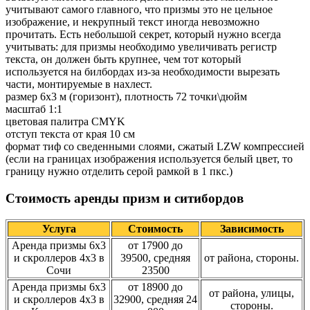
учитывают самого главного, что призмы это не цельное
изображение, и некрупный текст иногда невозможно
прочитать. Есть небольшой секрет, который нужно всегда
учитывать: для призмы необходимо увеличивать регистр
текста, он должен быть крупнее, чем тот который
используется на билбордах из-за необходимости вырезать
части, монтируемые в нахлест.
размер 6х3 м (горизонт), плотность 72 точки\дюйм
масштаб 1:1
цветовая палитра CMYK
отступ текста от края 10 см
формат тиф со сведенными слоями, сжатый LZW компрессией
(если на границах изображения используется белый цвет, то
границу нужно отделить серой рамкой в 1 пкс.)
Стоимость аренды призм и ситибордов
Услуга
Стоимость
Зависимость
Аренда призмы 6х3
от 17900 до
и скроллеров 4х3 в
39500, средняя
от района, стороны.
Сочи
23500
Аренда призмы 6х3
от 18900 до
от района, улицы,
и скроллеров 4х3 в
32900, средняя 24
стороны.