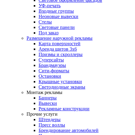
Световое оформление фасадов
УФ-печать
Входные группы
Неоновые вывески
Стелы
Световые панели
Под заказ
Размещение наружной рекламы
Карта поверхностей
Аренда щитов 3х6
Призмы и скроллеры
Суперсайты
Брандмауэры
Сити-форматы
Остановки
Крышные установки
Светодиодные экраны
Монтаж рекламы
Баннеры
Вывески
Рекламные конструкции
Прочие услуги
Штендеры
Пресс воллы
Брендирование автомобилей