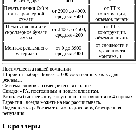
Краснодаре
000
Печать пленки 6х3 м
от ТТ к
от 2900 до 4900,
или скроллерной
конструкции,
средняя 3600
бумаги
объемов печати
Печать пленки или
от ТТ к
от 3400 до 4500,
скроллерное бумаги
конструкции,
средняя 4200
4х3 м
объемов печати
от сложности и
Монтаж рекламного
от 0 до 3900,
удаленности
материала
средняя 2900
монтажа, ТТ
Преимущества нашей компании
Широкий выбор - Более 12 000 собственных кв. м. для
рекламы.
Система сливов - размещайтесь выгоднее.
Скидки - РА, постоянным и новым клиентам.
Работаем быстрее - круглосуточное производство в 4 городах.
Гарантия - всегда можете на нас рассчитывать.
Надежность - работаем только по договору, безупречная
репутация.
Скроллеры