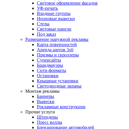
Световое оформление фасадов
УФ-печать
Входные группы
Неоновые вывески
Стелы
Световые панели
Под заказ
Размещение наружной рекламы
Карта поверхностей
Аренда щитов 3х6
Призмы и скроллеры
Суперсайты
Брандмауэры
Сити-форматы
Остановки
Крышные установки
Светодиодные экраны
Монтаж рекламы
Баннеры
Вывески
Рекламные конструкции
Прочие услуги
Штендеры
Пресс воллы
Брендирование автомобилей