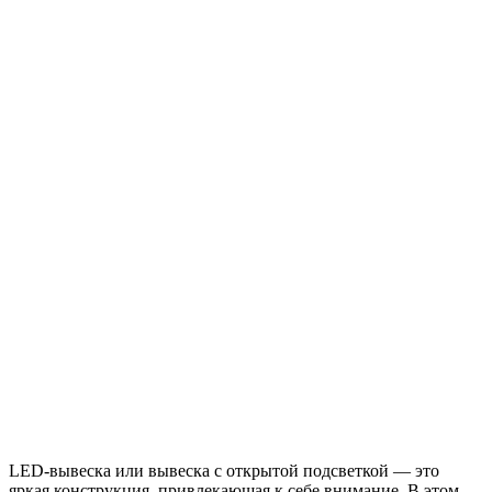
LED-вывеска или вывеска с открытой подсветкой — это
яркая конструкция, привлекающая к себе внимание. В этом