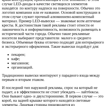
случае LED-диоды в качестве светящихся элементов
находятся по контуру надписи на поверхности. Обычно это
логотип компании или ее название. Основой конструкции в
этом случае служит прочный алюминиево-композитный
материал. Пример LED-вывески — знакомые всем аптечные
кресты. К достоинствам такой рекламы стоит отнести ее
лаконичность и информативность, возможность размещать в
исторической части города. Обычно такие рекламные
носители выбирают представители малого и среднего
бизнеса. Объемные буквы отлично подходят для интерьерного
и экстерьерного оформления. Такие вывески подойдут для:
пекарен;
кафе;
магазинов;
организаций.
Традиционно вывески монтируют у парадного входа между
первым и вторым этажом.
И последний тип наружной рекламы, спрос на который не
падает, а в эффективности не стоит убеждать — лайтбоксы.
Они бывают одно- и двухсторонними. В первом случае — это
короб, на задней крышке которого находятся световые
элементы. Лицевая сторона производится из