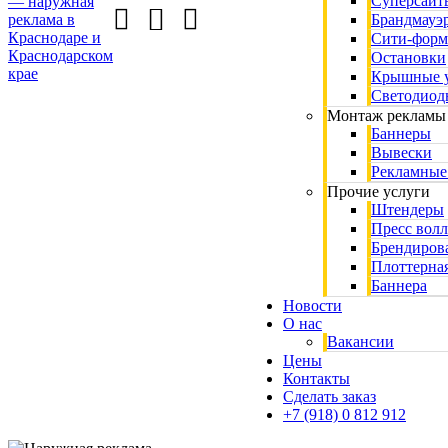
Суперсайт
Брандмауэ
Сити-форм
Остановки
Крышные у
Светодиод
Монтаж рекламы
Баннеры
Вывески
Рекламные
Прочие услуги
Штендеры
Пресс вол
Брендиров
Плоттерная
Баннера
Новости
О нас
Вакансии
Цены
Контакты
Сделать заказ
+7 (918) 0 812 912