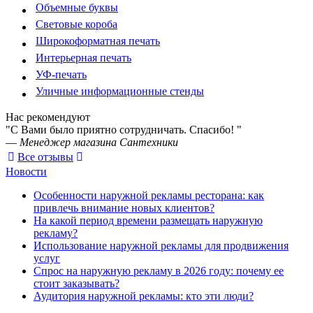
Объемные буквы
Световые короба
Широкоформатная печать
Интерьерная печать
УФ-печать
Уличные информационные стенды
Нас рекомендуют
"С Вами было приятно сотрудничать. Спасибо! "
—
Менеджер магазина Сантехники
Все отзывы
Новости
Особенности наружной рекламы ресторана: как
привлечь внимание новых клиентов?
На какой период времени размещать наружную
рекламу?
Использование наружной рекламы для продвижения
услуг
Спрос на наружную рекламу в 2026 году: почему ее
стоит заказывать?
Аудитория наружной рекламы: кто эти люди?