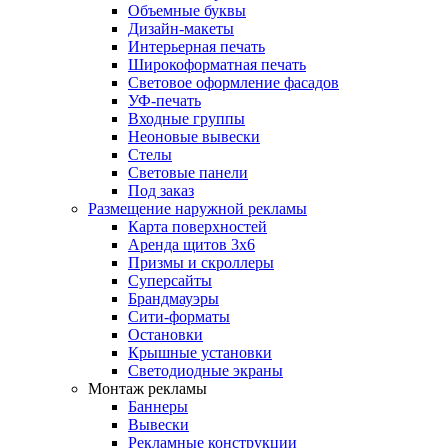
Объемные буквы
Дизайн-макеты
Интерьерная печать
Широкоформатная печать
Световое оформление фасадов
УФ-печать
Входные группы
Неоновые вывески
Стелы
Световые панели
Под заказ
Размещение наружной рекламы
Карта поверхностей
Аренда щитов 3х6
Призмы и скроллеры
Суперсайты
Брандмауэры
Сити-форматы
Остановки
Крышные установки
Светодиодные экраны
Монтаж рекламы
Баннеры
Вывески
Рекламные конструкции