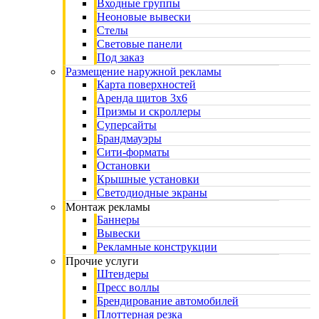
Входные группы
Неоновые вывески
Стелы
Световые панели
Под заказ
Размещение наружной рекламы
Карта поверхностей
Аренда щитов 3х6
Призмы и скроллеры
Суперсайты
Брандмауэры
Сити-форматы
Остановки
Крышные установки
Светодиодные экраны
Монтаж рекламы
Баннеры
Вывески
Рекламные конструкции
Прочие услуги
Штендеры
Пресс воллы
Брендирование автомобилей
Плоттерная резка