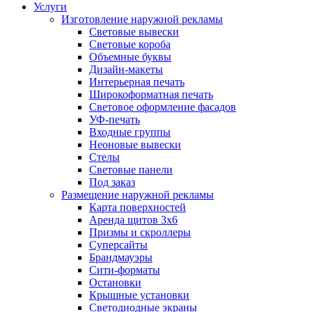
Услуги
Изготовление наружной рекламы
Световые вывески
Световые короба
Объемные буквы
Дизайн-макеты
Интерьерная печать
Широкоформатная печать
Световое оформление фасадов
УФ-печать
Входные группы
Неоновые вывески
Стелы
Световые панели
Под заказ
Размещение наружной рекламы
Карта поверхностей
Аренда щитов 3х6
Призмы и скроллеры
Суперсайты
Брандмауэры
Сити-форматы
Остановки
Крышные установки
Светодиодные экраны