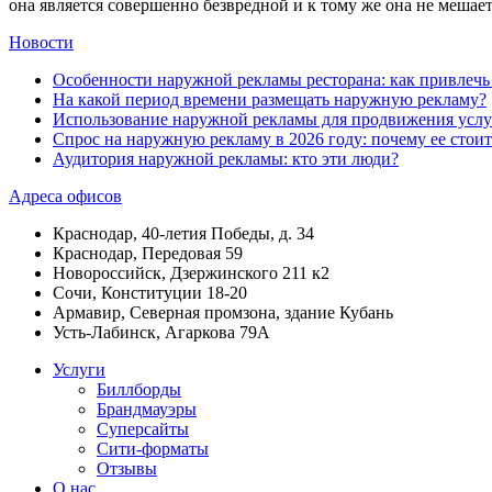
она является совершенно безвредной и к тому же она не мешает
Новости
Особенности наружной рекламы ресторана: как привлеч
На какой период времени размещать наружную рекламу?
Использование наружной рекламы для продвижения услу
Спрос на наружную рекламу в 2026 году: почему ее стоит
Аудитория наружной рекламы: кто эти люди?
Адреса офисов
Краснодар, 40-летия Победы, д. 34
Краснодар, Передовая 59
Новороссийск, Дзержинского 211 к2
Сочи, Конституции 18-20
Армавир, Северная промзона, здание Кубань
Усть-Лабинск, Агаркова 79А
Услуги
Биллборды
Брандмауэры
Суперсайты
Сити-форматы
Отзывы
О нас