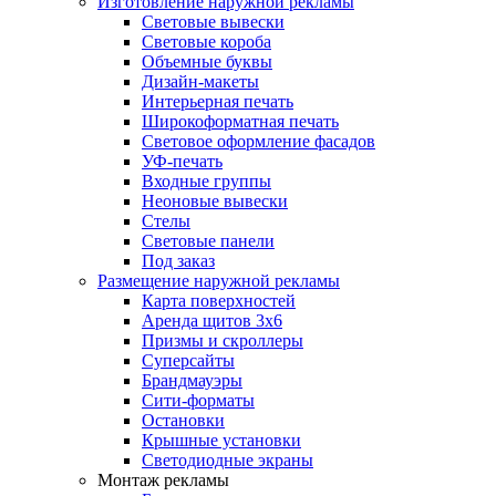
Изготовление наружной рекламы
Световые вывески
Световые короба
Объемные буквы
Дизайн-макеты
Интерьерная печать
Широкоформатная печать
Световое оформление фасадов
УФ-печать
Входные группы
Неоновые вывески
Стелы
Световые панели
Под заказ
Размещение наружной рекламы
Карта поверхностей
Аренда щитов 3х6
Призмы и скроллеры
Суперсайты
Брандмауэры
Сити-форматы
Остановки
Крышные установки
Светодиодные экраны
Монтаж рекламы