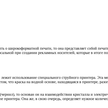
ить о широкоформатной печати, то она представляет собой печа
ерсальной при создании рекламных носителей, которые в итоге 
 лежит использование специального струйного принтера. Эта м
ом, что краска на водной основе, находящаяся в принтере, разог
(чернил), то основан он на взаимодействии кристалла и электри
е принтера. Она же, в свою очередь, определяет нужное количе