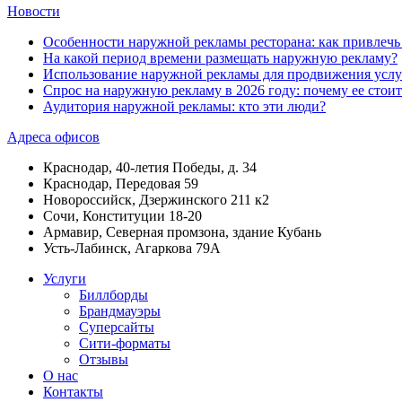
Новости
Особенности наружной рекламы ресторана: как привлеч
На какой период времени размещать наружную рекламу?
Использование наружной рекламы для продвижения услу
Спрос на наружную рекламу в 2026 году: почему ее стоит
Аудитория наружной рекламы: кто эти люди?
Адреса офисов
Краснодар, 40-летия Победы, д. 34
Краснодар, Передовая 59
Новороссийск, Дзержинского 211 к2
Сочи, Конституции 18-20
Армавир, Северная промзона, здание Кубань
Усть-Лабинск, Агаркова 79А
Услуги
Биллборды
Брандмауэры
Суперсайты
Сити-форматы
Отзывы
О нас
Контакты