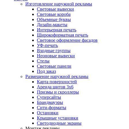
Изготовление наружной рекламы
Световые вывески
Световые короба
Объемные буквы
Дизайн-макеты
Интерьерная печать
Широкоформатная печать
Световое оформление фасадов
УФ-печать
Входные группы
Неоновые вывески
Стелы
Световые панели
Под заказ
Размещение наружной рекламы
Карта поверхностей
Аренда щитов 3х6
Призмы и скроллеры
Суперсайты
Брандмауэры
Сити-форматы
Остановки
Крышные установки
Светодиодные экраны
Монтаж рекламы