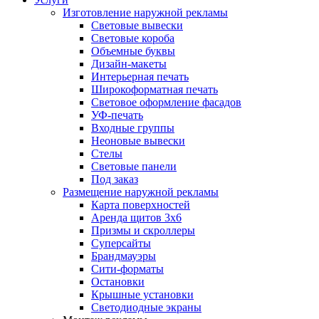
Изготовление наружной рекламы
Световые вывески
Световые короба
Объемные буквы
Дизайн-макеты
Интерьерная печать
Широкоформатная печать
Световое оформление фасадов
УФ-печать
Входные группы
Неоновые вывески
Стелы
Световые панели
Под заказ
Размещение наружной рекламы
Карта поверхностей
Аренда щитов 3х6
Призмы и скроллеры
Суперсайты
Брандмауэры
Сити-форматы
Остановки
Крышные установки
Светодиодные экраны