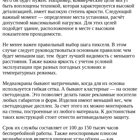
чего он будет нужен. Например, коммерческие цели могут
быть воплощены техникой, которая характеризуется высокой
детализацией, имеет высокую степень яркости. Следующий
важный момент — определение места установки, расчёт
допустимой максимальной нагрузки. Для этих целей
подойдет здание, расположенное в месте с высоким
показателем проходимости.
Не менее важен правильный выбор шага пикселя. В этом
случае следует руководствоваться основным правилом: чем
будет меньшим шаг, тем будет лучшей видимость с меньшего
расстояния. Также важна яркость с учетом условий
эксплуатации при разных погодных условиях и
температурных режимах.
Медиаэкраны бывают матричными, когда для их основы
используется гибкая сетка. А бывают кластерные — на основе
светодиодов. Это позволяет делать такие рекламные носители
любых габаритов и форм. Изделия имеют меньший вес, чем
светодиодные дисплеи. За счет этого их можно монтировать
на стены, построенные из любого материала. К достоинствам
таких конструкций стоит отнести антивандальную защиту.
Срок их службы составляет от 100 до 150 тысяч часов
бесперебойной работы. Также неоспоримым плюсом
медиафасадов является широкие углы обзора — как