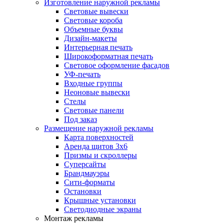
Изготовление наружной рекламы
Световые вывески
Световые короба
Объемные буквы
Дизайн-макеты
Интерьерная печать
Широкоформатная печать
Световое оформление фасадов
УФ-печать
Входные группы
Неоновые вывески
Стелы
Световые панели
Под заказ
Размещение наружной рекламы
Карта поверхностей
Аренда щитов 3х6
Призмы и скроллеры
Суперсайты
Брандмауэры
Сити-форматы
Остановки
Крышные установки
Светодиодные экраны
Монтаж рекламы