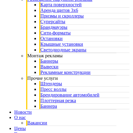
Карта поверхностей
Аренда щитов 3х6
Призмы и скроллеры
Суперсайты
Брандмауэры
Сити-форматы
Остановки
Крышные установки
Светодиодные экраны
Монтаж рекламы
Баннеры
Вывески
Рекламные конструкции
Прочие услуги
Штендеры
Пресс воллы
Брендирование автомобилей
Плоттерная резка
Баннера
Новости
О нас
Вакансии
Цены