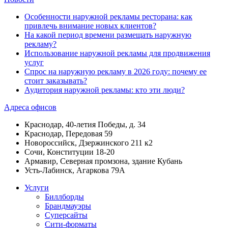
Особенности наружной рекламы ресторана: как
привлечь внимание новых клиентов?
На какой период времени размещать наружную
рекламу?
Использование наружной рекламы для продвижения
услуг
Спрос на наружную рекламу в 2026 году: почему ее
стоит заказывать?
Аудитория наружной рекламы: кто эти люди?
Адреса офисов
Краснодар, 40-летия Победы, д. 34
Краснодар, Передовая 59
Новороссийск, Дзержинского 211 к2
Сочи, Конституции 18-20
Армавир, Северная промзона, здание Кубань
Усть-Лабинск, Агаркова 79А
Услуги
Биллборды
Брандмауэры
Суперсайты
Сити-форматы