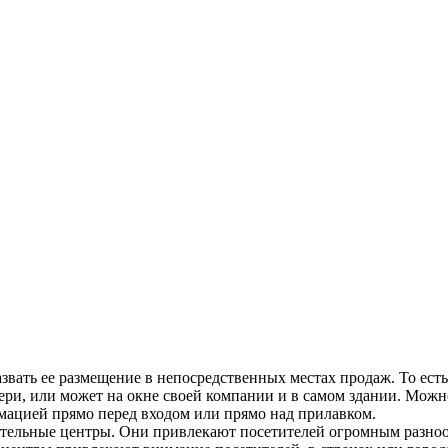
ать ее размещение в непосредственных местах продаж. То есть 
ери, или может на окне своей компании и в самом здании. Можн
мацией прямо перед входом или прямо над прилавком.
тельные центры. Они привлекают посетителей огромным разнообр