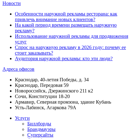
Новости
Особенности наружной рекламы ресторана: как
привлечь внимание новых клиентов?
На какой период времени размещать наружную
рекламу?
Использование наружной рекламы для продвижения
услуг
Спрос на наружную рекламу в 2026 году: почему ее
стоит заказывать?
Аудитория наружной рекламы: кто эти люди?
Адреса офисов
Краснодар, 40-летия Победы, д. 34
Краснодар, Передовая 59
Новороссийск, Дзержинского 211 к2
Сочи, Конституции 18-20
Армавир, Северная промзона, здание Кубань
Усть-Лабинск, Агаркова 79А
Услуги
Биллборды
Брандмауэры
Суперсайты