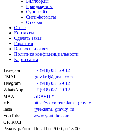
Биллборды
Брандмауэры
Суперсайты
Сити-форматы
Отзывы
О нас
Контакты
Сделать заказ
Гарантии
Вопросы и ответы
Политика конфиденциальности
Карта сайта
Телефон
+7 (918) 081 29 12
EMAIL
grav.krd@gmail.com
Telegram
+7 (918) 081 29 12
WhatsApp
+7 (918) 081 29 12
MAX
GRAVITY
VK
https://vk.com/reklama_gravity
Insta
@reklama_gravity_ru
YouTube
www.youtube.com
QR-КОД
Режим работы
Пн - Пт c 9:00 до 18:00