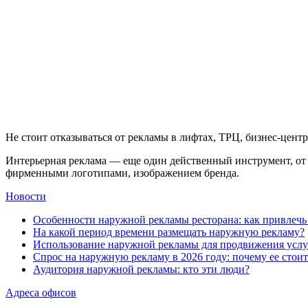
Не стоит отказываться от рекламы в лифтах, ТРЦ, бизнес-цент
Интерьерная реклама — еще один действенный инструмент, от 
фирменными логотипами, изображением бренда.
Новости
Особенности наружной рекламы ресторана: как привлеч
На какой период времени размещать наружную рекламу?
Использование наружной рекламы для продвижения услу
Спрос на наружную рекламу в 2026 году: почему ее стоит
Аудитория наружной рекламы: кто эти люди?
Адреса офисов