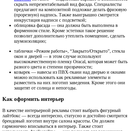
скрыть непрезентабельный вид фасада. Специалисты
предлагают на композитной подложке делать фризовую
(прорезную) надпись. Также выигрышно смотрится
инкрустация надписи с подсветкой;
облицовка фасада — она должна быть выполнена в
фирменном стиле. Кроме эстетики такое решение
позволит дополнительно утеплить помещение, сделать
шумоизоляцию;
таблички «Режим работы», “Закрыто/Открыто”, стекла
окон и дверей — в этом случае используют
высококачественную пленку Oracal, которая может быть
разного цвета и степени прозрачности;
козырек — навесы из ПВХ-ткани над дверью и окнами
можно использовать как рекламные элементы и
разместить на них логотип заведения. Кроме этого они
защитят от солнца и непогоды.
Как оформить интерьер
В качестве интерьерной рекламы стоит выбрать фигурный
лайтбокс — всегда интересно, статусно и достойно смотрится
брендовый логотип внутри салона красоты. Он должен
гармонично вписываться в интерьер. Также стоит