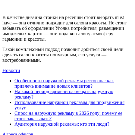
В качестве дизайна стойки на ресепшн стоит выбрать must
have — она отлично подходит для салона красоты. Не стоит
забывать об оформлении Уголка потребителя, размещении
имиджевых картин — они подарят салону атмосферу
гармонии и красоты.
Такой комплексный подход позволит добиться своей цели —
сделать салон красоты популярным, его услуги —
востребованными.
Новости
Особенности наружной рекламы ресторана: как
привлечь внимание новых клиентов?
На какой период времени размещать наружную
рекламу?
Использование наружной рекламы для продвижения
услуг
Спрос на наружную рекламу в 2026 году: почему ее
стоит заказывать?
Аудитория наружной рекламы: кто эти люди?
Адреса офисов