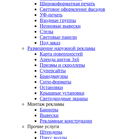
Широкоформатная печать
Световое оформление фасадов
УФ-печать
Входные группы
Неоновые вывески
Стелы
Световые панели
Под заказ
Размещение наружной рекламы
Карта поверхностей
Аренда щитов 3х6
Призмы и скроллеры
Суперсайты
Брандмауэры
Сити-форматы
Остановки
Крышные установки
Светодиодные экраны
Монтаж рекламы
Баннеры
Вывески
Рекламные конструкции
Прочие услуги
Штендеры
Пресс воллы