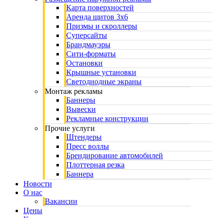
Карта поверхностей
Аренда щитов 3х6
Призмы и скроллеры
Суперсайты
Брандмауэры
Сити-форматы
Остановки
Крышные установки
Светодиодные экраны
Монтаж рекламы
Баннеры
Вывески
Рекламные конструкции
Прочие услуги
Штендеры
Пресс воллы
Брендирование автомобилей
Плоттерная резка
Баннера
Новости
О нас
Вакансии
Цены