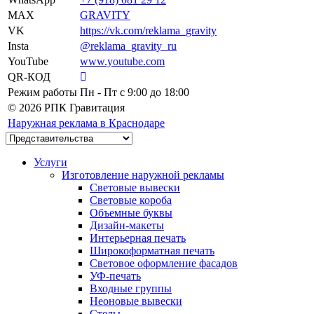
MAX
GRAVITY
VK
https://vk.com/reklama_gravity
Insta
@reklama_gravity_ru
YouTube
www.youtube.com
QR-КОД
Режим работы
Пн - Пт c 9:00 до 18:00
© 2026 РПК Гравитация
Наружная реклама в Краснодаре
Услуги
Изготовление наружной рекламы
Световые вывески
Световые короба
Объемные буквы
Дизайн-макеты
Интерьерная печать
Широкоформатная печать
Световое оформление фасадов
УФ-печать
Входные группы
Неоновые вывески
Стелы